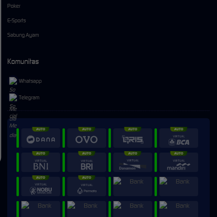
Poker
E-Sports
Sabung Ayam
Komunitas
Whatsapp
Telegram