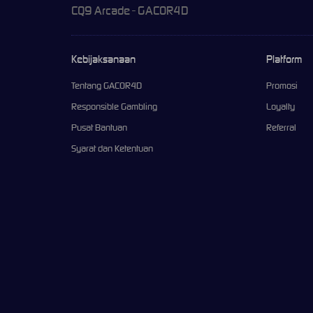
CQ9 Arcade - GACOR4D
Kebijaksanaan
Platform
Tentang GACOR4D
Promosi
Responsible Gambling
Loyalty
Pusat Bantuan
Referral
Syarat dan Ketentuan