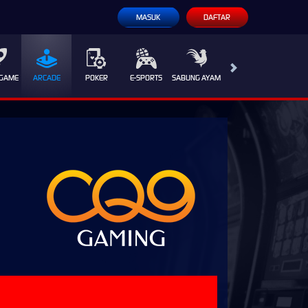
MASUK
DAFTAR
 GAME
ARCADE
POKER
E-SPORTS
SABUNG AYAM
PROMOSI