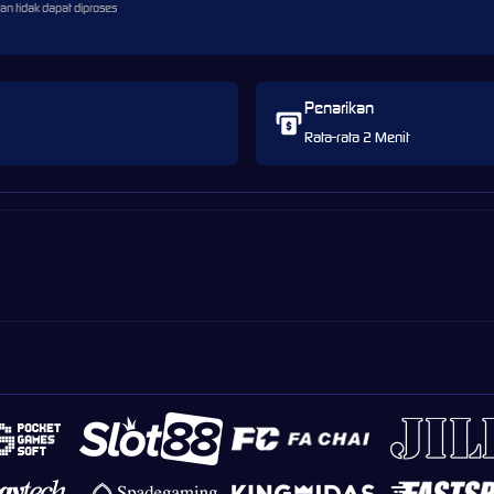
an tidak dapat diproses
Penarikan
Rata-rata 2 Menit