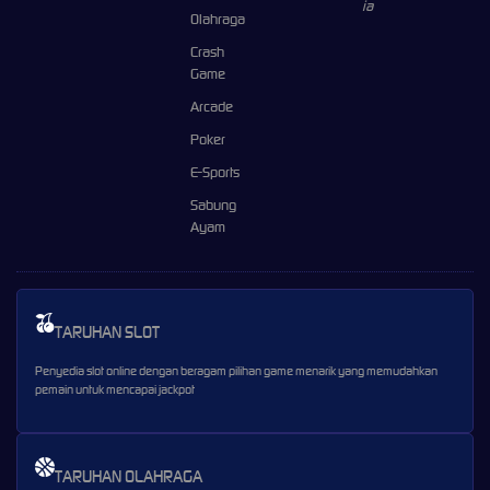
Olahraga
Crash
Game
Arcade
Poker
E-Sports
Sabung
Ayam
TARUHAN SLOT
Penyedia slot online dengan beragam pilihan game menarik yang memudahkan
pemain untuk mencapai jackpot
TARUHAN OLAHRAGA