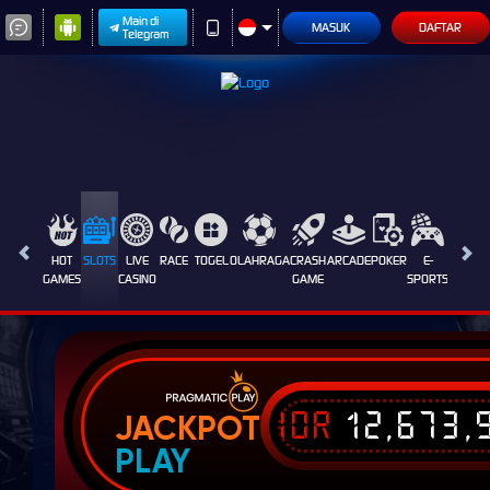
Main di
MASUK
DAFTAR
Telegram
HOT
SLOTS
LIVE
RACE
TOGEL
OLAHRAGA
CRASH
ARCADE
POKER
E-
SABUN
GAMES
CASINO
GAME
SPORTS
AYAM
IDR
12,673,
JACKPOT
PLAY