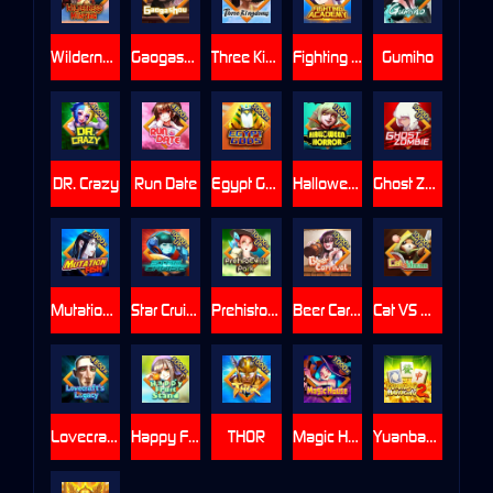
Wilderness Hunting
Gaogashou
Three Kingdoms
Fighting Academy
Gumiho
DR. Crazy
Run Date
Egypt Gods
Halloween Horror
Ghost Zombie
Mutation fish
Star Cruise
Prehistoric Park
Beer Carnival
Cat VS Mouse
Lovecraft's Legacy
Happy Fruit Stand
THOR
Magic House
Yuanbao Mahjong2