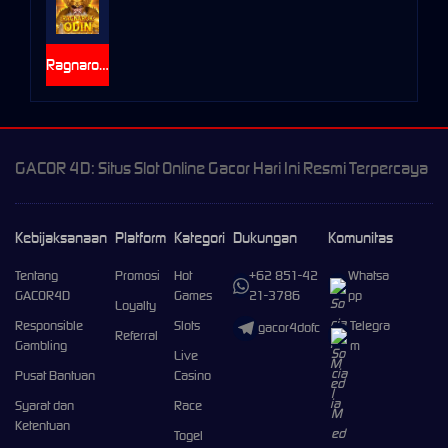
Ragnarok Odin
GACOR 4D: Situs Slot Online Gacor Hari Ini Resmi Terpercaya
Kebijaksanaan
Platform
Kategori
Dukungan
Komunitas
Tentang
Promosi
Hot
+62 851-42
Whatsa
GACOR4D
Games
21-3786
pp
Loyalty
Responsible
Slots
Telegra
gacor4dofc
Referral
Gambling
m
Live
Pusat Bantuan
Casino
Syarat dan
Race
Ketentuan
Togel