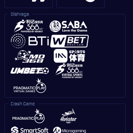
Olahraga
Crash Game