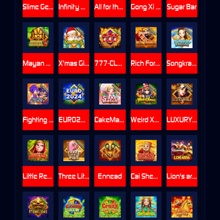
Slime Gem
Infinity Mining
All for the Winner
Gong Xi Fa Cai
Sugar Bar
Mayan Adventure2
X'mas Gift City
777-CLASSIC STYLE
Rich Fortune 2
Songkran Festival
Fighting Academy 2
EURO2024
CakeMatch
Weird Xmas
LUXURY WORLD
Little Red Riding Hood
Three Little Pigs
Ennead
Cai Shen Arrives!
Lion's area