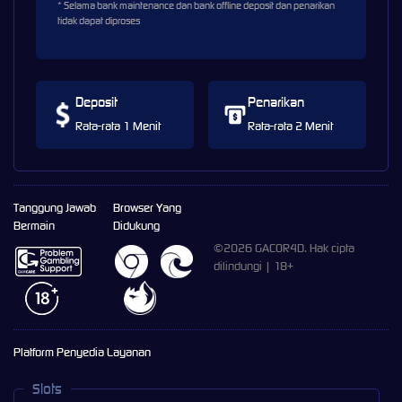
* Selama bank maintenance dan bank offline deposit dan penarikan
tidak dapat diproses
Deposit
Penarikan
Rata-rata 1 Menit
Rata-rata 2 Menit
Tanggung Jawab
Browser Yang
Bermain
Didukung
©2026 GACOR4D. Hak cipta
dilindungi | 18+
Platform Penyedia Layanan
Slots