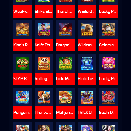
Woof-woof Paradise
Strike Storm
Thor of Mars
Warlord Lu Bu
Lucky Panda
King's Return
Knife Throwing Show
Dragon's Expedition
Wilderness Lion
Goldmine Blast
STAR Bingo
Rolling Panda
Gold Rush Party
Pluto Gems
Lucky Piggy
Penguin Smash
Thor vs Loki
Mahjong Gold 3
TRICK OR TREAT
Sushi Match