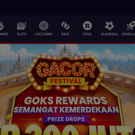
GAMES
SLOTS
LIVE CASINO
RACE
TOGEL
OLAHRAGA
CRASH 