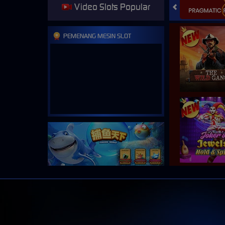
Video Slots Popular
PEMENANG MESIN SLOT