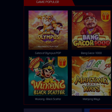
GAME POPULER
Gates of Olympus POP
Bang Gacor 1000
Wukong - Black Scatter
Mahjong Ways