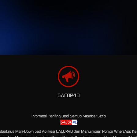
GACOR4D
Informasi Penting Bagi Semua Member Setia
GACOR
4D
ebaiknya Men-Download Aplikasi GACOR4D dan Menyimpan Nomor WhatsApp Ka