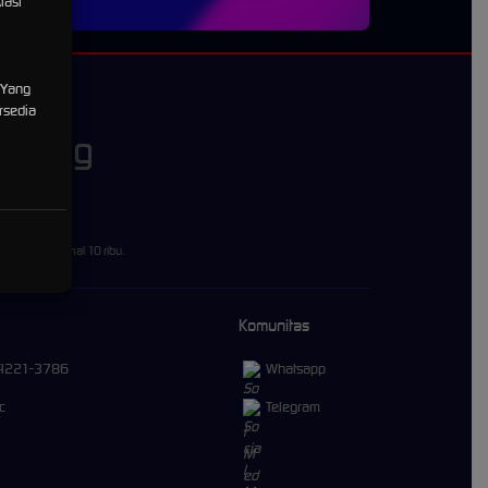
tasi
 Yang
rsedia
Menang
ermainan.
a modal minimal 10 ribu.
Komunitas
4221-3786
Whatsapp
c
Telegram