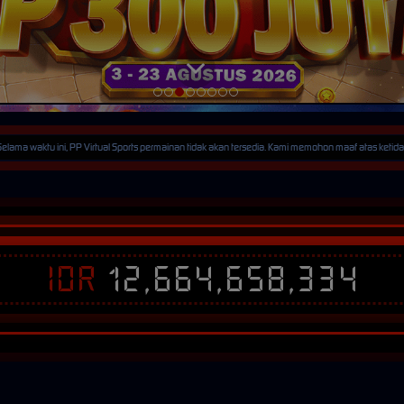
 ini, PP Virtual Sports permainan tidak akan tersedia. Kami memohon maaf atas ketidaknyamana
IDR
12,664,657,494