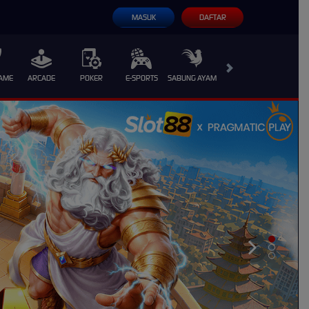
MASUK
DAFTAR
GAME
ARCADE
POKER
E-SPORTS
SABUNG AYAM
PROMOSI