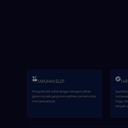
TARUHAN SLOT
TAR
Penyedia slot online dengan beragam pilihan
Sportsboo
game menarik yang memudahkan pemain untuk
menawark
mencapai jackpot
tinggi, d
banyak u