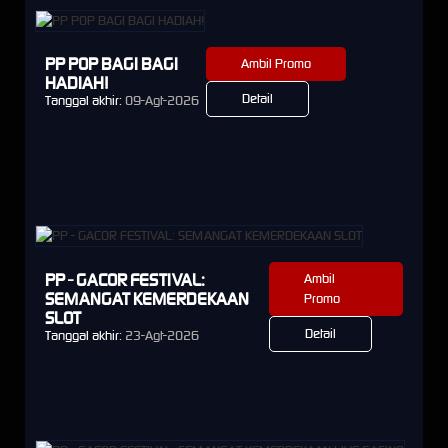
PP POP BAGI BAGI
Ambil Promo
HADIAH!
Detail
Tanggal akhir:
09-Agt-2026
PP - GACOR FESTIVAL:
Ambil
SEMANGAT KEMERDEKAAN
Promo
SLOT
Detail
Tanggal akhir:
23-Agt-2026