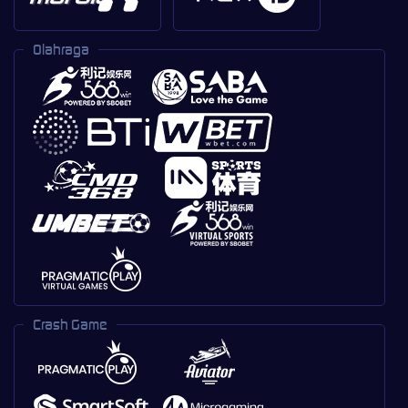
Olahraga
Crash Game