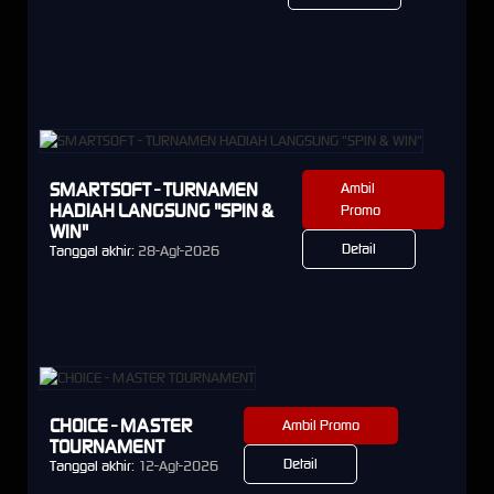
SMARTSOFT - TURNAMEN
Ambil
HADIAH LANGSUNG "SPIN &
Promo
WIN"
Detail
Tanggal akhir:
28-Agt-2026
CHOICE - MASTER
Ambil Promo
TOURNAMENT
Detail
Tanggal akhir:
12-Agt-2026