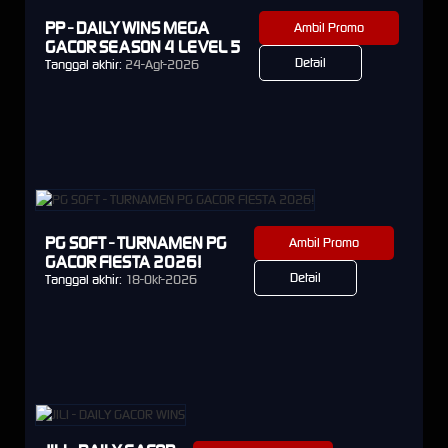
PP - DAILY WINS MEGA
Ambil Promo
GACOR SEASON 4 LEVEL 5
Detail
Tanggal akhir:
24-Agt-2026
PG SOFT - TURNAMEN PG
Ambil Promo
GACOR FIESTA 2026!
Detail
Tanggal akhir:
18-Okt-2026