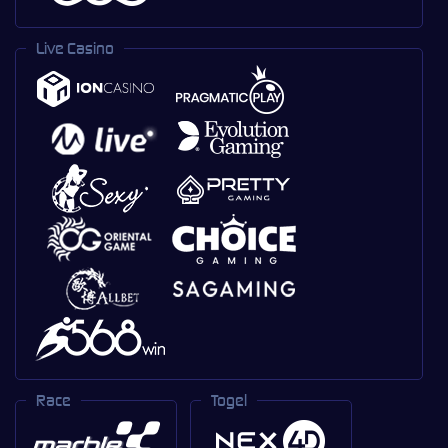
Live Casino
Race
Togel