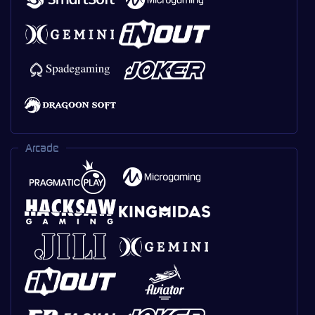
Arcade