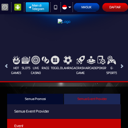
Main di
MASUK
DAFTAR
Telegram
HOT
SLOTS
LIVE
RACE
TOGEL
OLAHRAGA
CRASH
ARCADE
POKER
E-
SABUN
GAMES
CASINO
GAME
SPORTS
AYAM
Semua Promosi
Semua Event Provider
Semua Event Provider
Event