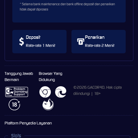
* Selama bank maintenance dan bank offline deposit dan penarikan
tidak dapat diproses
Deposit
Penarikan
Rata-rata 1 Menit
Rata-rata 2 Menit
Tanggung Jawab
Browser Yang
Bermain
Didukung
©2026 GACOR4D. Hak cipta
dilindungi | 18+
Platform Penyedia Layanan
Slots